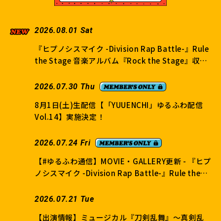
2026.08.01 Sat
『ヒプノシスマイク -Division Rap Battle-』Rule
the Stage 音楽アルバム『Rock the Stage』収録
内容公開
2026.07.30 Thu
8月1日(土)生配信【「YUUENCHI」ゆるふわ配信
Vol.14】実施決定！
2026.07.24 Fri
【#ゆるふわ通信】MOVIE・GALLERY更新 - 『ヒプ
ノシスマイク -Division Rap Battle-』Rule the
Stage《Division Jam Tour》vol.3 @Zepp
DiverCity(TOKYO) -
2026.07.21 Tue
【出演情報】ミュージカル『刀剣乱舞』～真剣乱