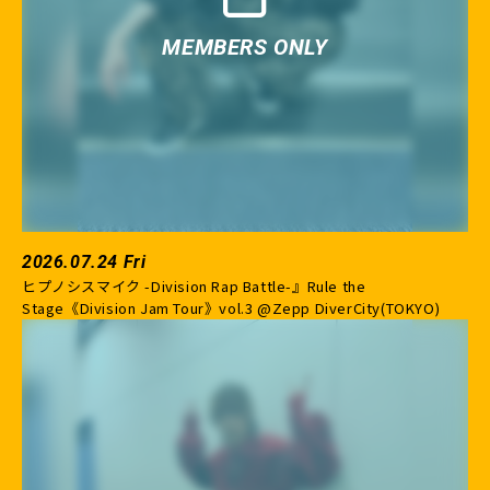
2026.07.24 Fri
ヒプノシスマイク -Division Rap Battle-』Rule the
Stage《Division Jam Tour》vol.3 @Zepp DiverCity(TOKYO)