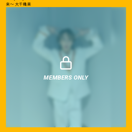
来〜 大千穐楽