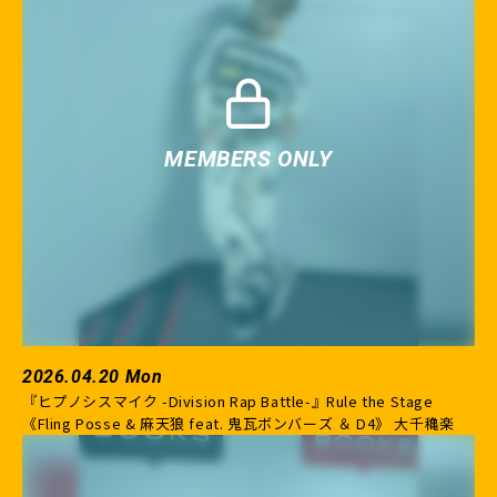
2026.04.20 Mon
『ヒプノシスマイク -Division Rap Battle-』Rule the Stage
《Fling Posse & 麻天狼 feat. 鬼瓦ボンバーズ ＆ D4》 大千穐楽